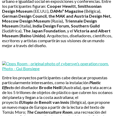
urbano e igualdad social en exposiciones y conferencias. Entre
los participantes figuran:
Cooper Hewitt, Smithsonian
Design Museum
(EE.UU.)
, DAMnº Magazine
(Bélgica),
German Design Council, the MAK and Austria Design Net,
Moscow Design Museum
(Rusia)
, Triennale Design
Museum
(Italia),
India Design Forum, Southern Guild
(Sudáfrica),
The Japan Foundation
, y el
Victoria and Albert
Museum (Reino Unido)
. Arquitectos, diseñadores, científicos,
escritores y artistas compartirán sus visiones de un mundo
mejor a través del diseño.
Entre los proyectos participantes cabe destacar propuestas
particularmente interesantes, como la instalación
Plastic
Effects
del diseñador
Brodie Neill
(Australia), que trata acerca
de los 5 trillones de objetos de plástico que cubren los océanos
del planeta y llegan a la costa australiana; el
proyecto
EUtopia
de
Benoît van Innis
(Bélgica), que propone
un nuevo mapa de Europa a partir de la lectura del texto de
Tomás Moro;
The Counterculture Room
, una recreación del