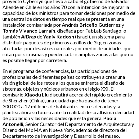
proyecto Cybersyn que llevó a cabo el gobierno de Salvador
Allende en Chile en los años 70 con la intención de mejorar la
capacidad de los ministros para tomar decisiones por medio de
una central de datos en tiempo real que se presenta en una
instalación comisariada por
Andrés Briceño Gutierrez
y
Tomás Vivanco Larraín
, diseñada por FabLab Santiago; o
también
AIDrop
de
Yaniv Kadosh
(Israel), un sistema para
distribuir paquetes de primeros auxilios de 3kg en zonas
afectadas por desastres naturales por medio de unidades que
rotan por sí mismas y pueden cubrir amplias zonas a las que no
es posible llegar por carretera.
En el programa de conferencias, las participaciones de
profesionales de diferentes países contribuyen a crear una
visión global de los retos a los que se enfrenta el diseño de
sistemas, objetos y núcleos urbanos en el siglo XXI. El
comisario
Xiaodu Liu
discutirá acerca del rápido crecimiento
de Shenzhen (China), una ciudad que ha pasado de tener
300.000 a 17 millones de habitantes en tres décadas y se
plantea ahora su futuro ante la realidad de su altísima densidad
de población y las necesidades que esta genera.
Paola
Antonelli,
Senior Curator del Departamento de Arquitectura y
Diseño del MoMA en Nueva York, además de directora del
Departamento de Investigación y Desarrollo del museo,