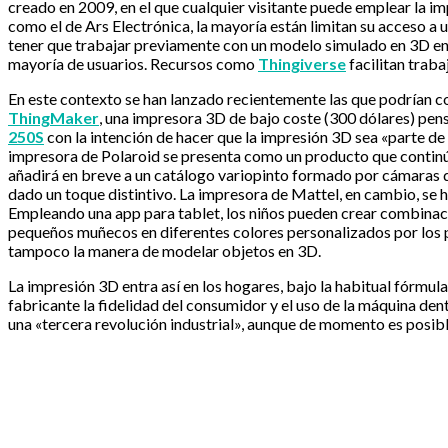
creado en 2009, en el que cualquier visitante puede emplear la i
como el de Ars Electrónica, la mayoría están limitan su acceso a 
tener que trabajar previamente con un modelo simulado en 3D en 
mayoría de usuarios. Recursos como
Thingiverse
facilitan trab
En este contexto se han lanzado recientemente las que podrían c
ThingMaker
, una impresora 3D de bajo coste (300 dólares) pens
250S
con la intención de hacer que la impresión 3D sea «parte de
impresora de Polaroid se presenta como un producto que continúa
añadirá en breve a un catálogo variopinto formado por cámaras dig
dado un toque distintivo. La impresora de Mattel, en cambio, se 
Empleando una app para tablet, los niños pueden crear combinaci
pequeños muñecos en diferentes colores personalizados por los p
tampoco la manera de modelar objetos en 3D.
La impresión 3D entra así en los hogares, bajo la habitual fórmul
fabricante la fidelidad del consumidor y el uso de la máquina de
una «tercera revolución industrial», aunque de momento es posibl