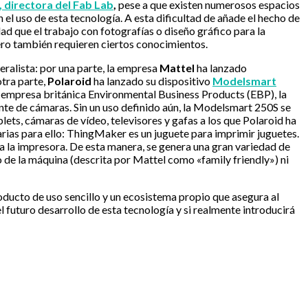
, directora del Fab Lab
,
pese a que existen numerosos espacios
el uso de esta tecnología. A esta dificultad de añade el hecho de
 que el trabajo con fotografías o diseño gráfico para la
ero también requieren ciertos conocimientos.
ralista: por una parte, la empresa
Mattel
ha lanzado
otra parte,
Polaroid
ha lanzado su dispositivo
Modelsmart
la empresa británica Environmental Business Products (EBP), la
nte de cámaras. Sin un uso definido aún, la Modelsmart 250S se
ets, cámaras de vídeo, televisores y gafas a los que Polaroid ha
arias para ello: ThingMaker es un juguete para imprimir juguetes.
 la impresora. De esta manera, se genera una gran variedad de
de la máquina (descrita por Mattel como «family friendly») ni
roducto de uso sencillo y un ecosistema propio que asegura al
 futuro desarrollo de esta tecnología y si realmente introducirá