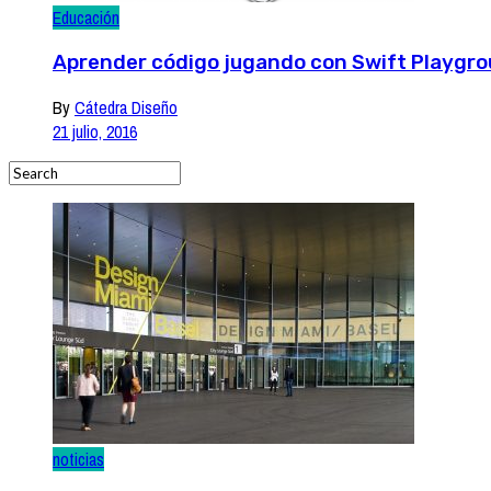
Educación
Aprender código jugando con Swift Playgr
By
Cátedra Diseño
21 julio, 2016
noticias