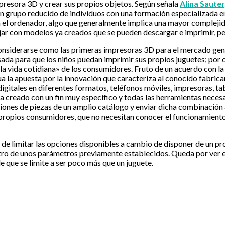
mpresora 3D y crear sus propios objetos. Según señala
Alina Sauter
un grupo reducido de individuos con una formación especializada en 
el ordenador, algo que generalmente implica una mayor complejidad
ajar con modelos ya creados que se pueden descargar e imprimir, p
onsiderarse como las primeras impresoras 3D para el mercado gene
ada para que los niños puedan imprimir sus propios juguetes; por 
 la vida cotidiana» de los consumidores. Fruto de un acuerdo con 
 la apuesta por la innovación que caracteriza al conocido fabrica
itales en diferentes formatos, teléfonos móviles, impresoras, tabl
ha creado con un fin muy específico y todas las herramientas neces
ones de piezas de un amplio catálogo y enviar dicha combinación a
ropios consumidores, que no necesitan conocer el funcionamiento 
a de limitar las opciones disponibles a cambio de disponer de un p
ntro de unos parámetros previamente establecidos. Queda por ver el
e que se limite a ser poco más que un juguete.